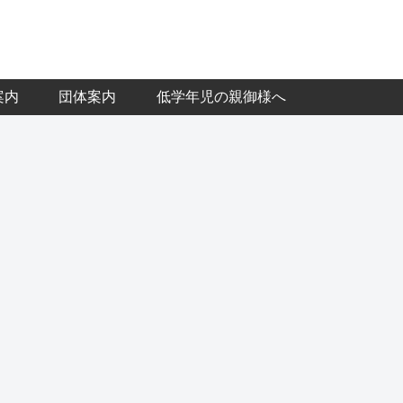
案内
団体案内
低学年児の親御様へ